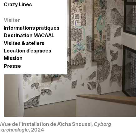
Crazy Lines
الخطوط المجنونة
Visiter
زيارة
Informations pratiques
معلومات عملية
Destination MACAAL
الوجهة مكال
Visites & ateliers
زيارات وورش عمل
Location d’espaces
حجز الفضاءات
Mission
المهمة
Presse
الصحافة
م
Vue de l'installation de Aïcha Snoussi,
Cyborg
archéologie
, 2024