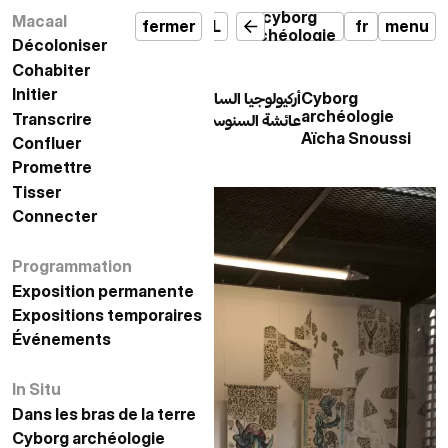
أركيولوجيا
cyborg
Macaal
مكال
إغلاق
قائمة
fermer
MACAAL
fr
menu
السايبورغ
archéologie
Décoloniser
تفكيك الاستعمار
Cohabiter
التعايش
Initier
المبادرة
أركيولوجيا السايبورغ
Cyborg
archéologie
Transcrire
التدوين
عائشة السنوسي
Aïcha Snoussi
Confluer
الإلتقاء
Promettre
الوعد
Tisser
النسيج
Connecter
الاتصال
Programmation
البرمجة
Exposition permanente
معرض دائم
Expositions temporaires
المعارض المؤقتة
Événements
الأحداث
In Situ
في الموقع
Dans les bras de la terre
في أحضان الأرض
أركيولوجيا السايبورغ
Cyborg archéologie