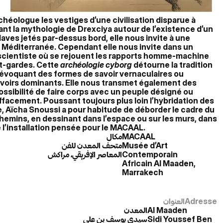
rchéologue les vestiges d’une civilisation disparue à
nt la mythologie de Drexciya autour de l’existence d’un
aves jetés par-dessus bord, elle nous invite à une
a Méditerranée. Cependant elle nous invite dans un
-scientiste où se rejouent les rapports homme-machine
nt-gardes. Cette
archéologie cyborg
détourne la tradition
évoquant des formes de savoir vernaculaires ou
avoirs dominants. Elle nous transmet également des
ossibilité de faire corps avec un peuple désigné ou
 l’effacement. Poussant toujours plus loin l’hybridation des
e, Aïcha Snoussi a pour habitude de déborder le cadre du
chemins, en dessinant dans l’espace ou sur les murs, dans
 l’installation pensée pour le MACAAL.
مكال
MACAAL
متحف المعدن للفن
Musée d’Art
المعاصر الإفريقي، مراكش
Contemporain
Africain Al Maaden,
Marrakech
العنوان
Adresse
المعدن
Al Maaden
سيدي يوسف بن علي
Sidi Youssef Ben