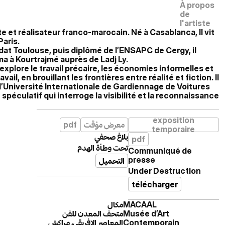
À propos
de
l'artiste
iste et réalisateur franco-marocain. Né à Casablanca, Il vit
Paris.
sdat Toulouse, puis diplômé de l’ENSAPC de Cergy, il
a à Kourtrajmé auprès de Ladj Ly.
 explore le travail précaire, les économies informelles et
ail, en brouillant les frontières entre réalité et fiction. Il
 l’Université Internationale de Gardiennage de Voitures
t spéculatif qui interroge la visibilité et la reconnaissance
exposition
pdf
معرض مؤقت
temporaire
بلاغ صحفي
pdf
تحت وطأة الهدم
Communiqué de
presse
التحميل
Under Destruction
télécharger
مكال
MACAAL
متحف المعدن للفن
Musée d’Art
المعاصر الإفريقي، مراكش
Contemporain