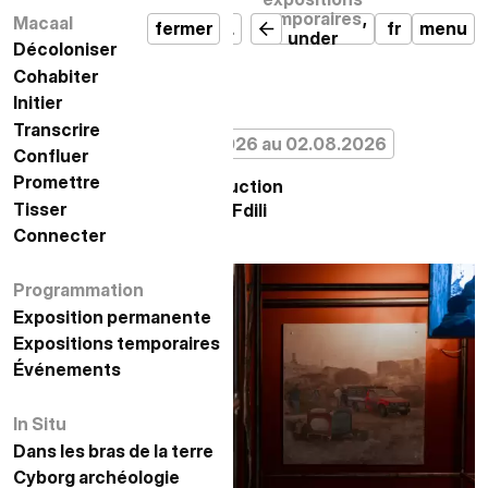
,
المؤقتة
temporaires
,
Macaal
مكال
إغلاق
قائمة
fermer
MACAAL
fr
menu
تحت
under
وطأة
Décoloniser
تفكيك الاستعمار
destruction
الهدم
Cohabiter
التعايش
Initier
المبادرة
من 02.05.2026 إلى 02.08.2026
معرض
exposition
Transcrire
التدوين
du 02.05.2026 au 02.08.2026
تحت وطأة الهدم
Confluer
الإلتقاء
إسماعيل العلوي ال
Promettre
الوعد
Under Destruction
Tisser
النسيج
Ismail Alaoui Fdili
Connecter
الاتصال
Programmation
البرمجة
Exposition permanente
معرض دائم
Expositions temporaires
المعارض المؤقتة
Événements
الأحداث
In Situ
في الموقع
Dans les bras de la terre
في أحضان الأرض
أركيولوجيا السايبورغ
Cyborg archéologie