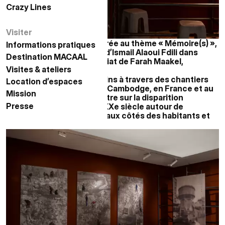
Crazy Lines
الخطوط المجنونة
Visiter
زيارة
n du Mai de la Photo, consacrée au thème « Mémoire(s) »,
Informations pratiques
معلومات عملية
truction, une exposition d’Ismail Alaoui Fdili dans
Destination MACAAL
الوجهة مكال
août 2026, sous le commissariat de Farah Maakel,
Visites & ateliers
زيارات وورش عمل
s au MACAAL.
ormations des paysages urbains à travers des chantiers
Location d’espaces
حجز الفضاءات
ts contextes, notamment au Cambodge, en France et au
Mission
المهمة
le de l’artiste, il se concentre sur la disparition
Presse
الصحافة
tyle Art déco du début du XXe siècle autour de
nt leurs derniers instants aux côtés des habitants et